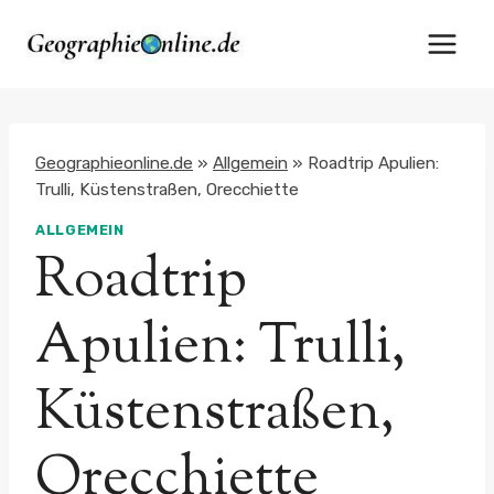
Zum
Inhalt
springen
Geographieonline.de
»
Allgemein
»
Roadtrip Apulien:
Trulli, Küstenstraßen, Orecchiette
ALLGEMEIN
Roadtrip
Apulien: Trulli,
Küstenstraßen,
Orecchiette