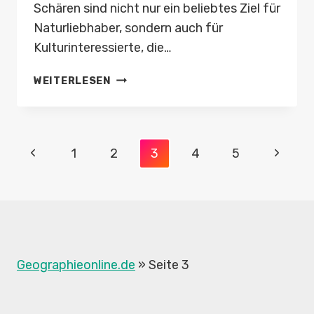
Schären sind nicht nur ein beliebtes Ziel für
Naturliebhaber, sondern auch für
Kulturinteressierte, die…
FÄHRROUTEN
WEITERLESEN
DURCH
DIE
FINNISCHE
Seitennavigation
SCHÄRENWELT
Vorherige
Nächst
1
2
3
4
5
Seite
Seite
Geographieonline.de
»
Seite 3