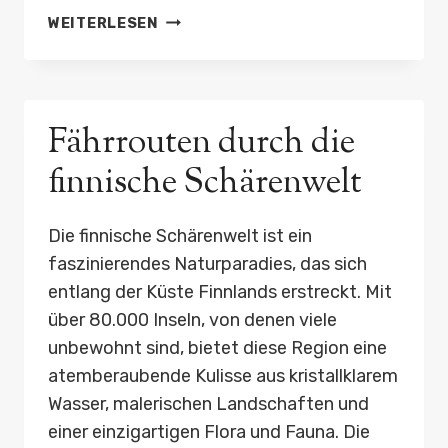
CRAFT-
WEITERLESEN
BEER
IN
PRAG:
BRAUEREIEN
Fährrouten durch die
JENSEITS
DER
finnische Schärenwelt
ALTSTADT
Die finnische Schärenwelt ist ein
faszinierendes Naturparadies, das sich
entlang der Küste Finnlands erstreckt. Mit
über 80.000 Inseln, von denen viele
unbewohnt sind, bietet diese Region eine
atemberaubende Kulisse aus kristallklarem
Wasser, malerischen Landschaften und
einer einzigartigen Flora und Fauna. Die