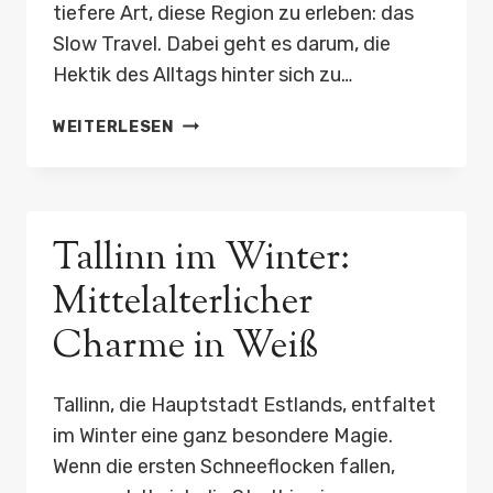
tiefere Art, diese Region zu erleben: das
Slow Travel. Dabei geht es darum, die
Hektik des Alltags hinter sich zu…
SLOW
WEITERLESEN
TRAVEL
IN
DER
TOSKANA:
Tallinn im Winter:
AGRITURISMO
&
Mittelalterlicher
OLIVENHAINE
Charme in Weiß
Tallinn, die Hauptstadt Estlands, entfaltet
im Winter eine ganz besondere Magie.
Wenn die ersten Schneeflocken fallen,