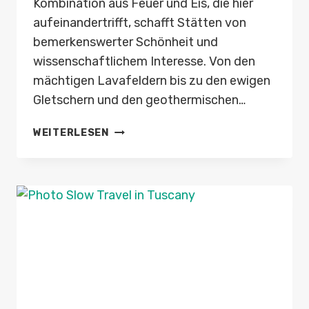
Kombination aus Feuer und Eis, die hier
aufeinandertrifft, schafft Stätten von
bemerkenswerter Schönheit und
wissenschaftlichem Interesse. Von den
mächtigen Lavafeldern bis zu den ewigen
Gletschern und den geothermischen…
GEO-
WEITERLESEN
WUNDER
IN
ISLAND:
LAVAFELDER,
GLETSCHER,
HEISSE Q
UELLEN