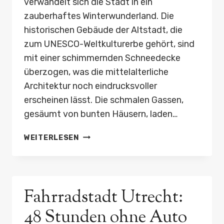
verwandelt sich die Stadt in ein
zauberhaftes Winterwunderland. Die
historischen Gebäude der Altstadt, die
zum UNESCO-Weltkulturerbe gehört, sind
mit einer schimmernden Schneedecke
überzogen, was die mittelalterliche
Architektur noch eindrucksvoller
erscheinen lässt. Die schmalen Gassen,
gesäumt von bunten Häusern, laden…
TALLINN
WEITERLESEN
IM
WINTER:
MITTELALTERLICHER
CHARME
Fahrradstadt Utrecht:
IN
WEISS
48 Stunden ohne Auto