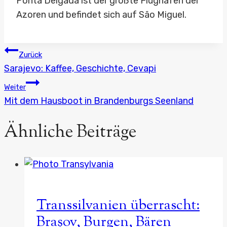
Ponta Delgada ist der größte Flughafen der
Azoren und befindet sich auf São Miguel.
Beitragsnavigation
Zurück
Sarajevo: Kaffee, Geschichte, Cevapi
Weiter
Mit dem Hausboot in Brandenburgs Seenland
Ähnliche Beiträge
Transsilvanien überrascht:
Brașov, Burgen, Bären