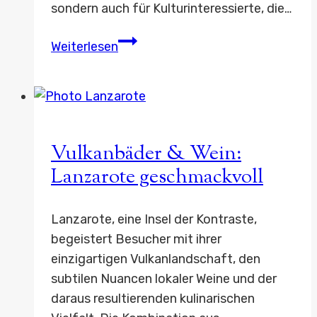
sondern auch für Kulturinteressierte, die…
Fährrouten
Weiterlesen
durch
die
finnische
Schärenwelt
Vulkanbäder & Wein:
Lanzarote geschmackvoll
Lanzarote, eine Insel der Kontraste,
begeistert Besucher mit ihrer
einzigartigen Vulkanlandschaft, den
subtilen Nuancen lokaler Weine und der
daraus resultierenden kulinarischen