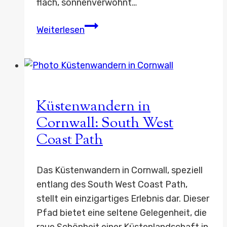
flach, sonnenverwöhnt…
Valencia
Weiterlesen
auf
zwei
Rädern
Küstenwandern in
Cornwall: South West
Coast Path
Das Küstenwandern in Cornwall, speziell
entlang des South West Coast Path,
stellt ein einzigartiges Erlebnis dar. Dieser
Pfad bietet eine seltene Gelegenheit, die
raue Schönheit einer Küstenlandschaft in