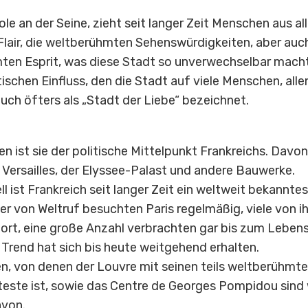
ole an der Seine, zieht seit langer Zeit Menschen aus alle
 Flair, die weltberühmten Sehenswürdigkeiten, aber au
mten Esprit, was diese Stadt so unverwechselbar mac
schen Einfluss, den die Stadt auf viele Menschen, alle
auch öfters als „Stadt der Liebe“ bezeichnet.
n ist sie der politische Mittelpunkt Frankreichs. Davo
ersailles, der Elyssee-Palast und andere Bauwerke.
ll ist Frankreich seit langer Zeit ein weltweit bekannte
er von Weltruf besuchten Paris regelmäßig, viele von i
 dort, eine große Anzahl verbrachten gar bis zum Lebens
 Trend hat sich bis heute weitgehend erhalten.
n, von denen der Louvre mit seinen teils weltberühmte
este ist, sowie das Centre de Georges Pompidou sind 
von.