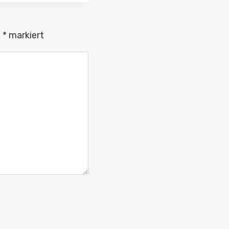
t
*
markiert