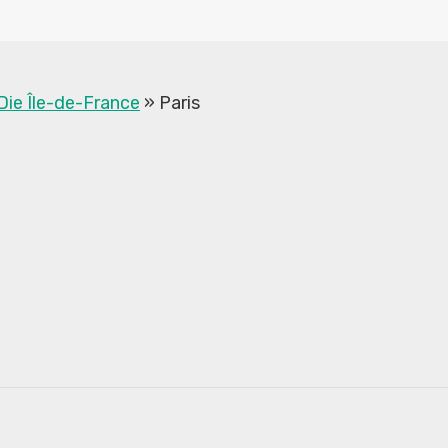
Die Île-de-France
»
Paris