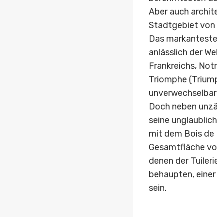
Aber auch archit
Stadtgebiet von 
Das markanteste,
anlässlich der W
Frankreichs, Notr
Triomphe (Triump
unverwechselbare
Doch neben unzäh
seine unglaublic
mit dem Bois de 
Gesamtfläche von
denen der Tuileri
behaupten, einer
sein.